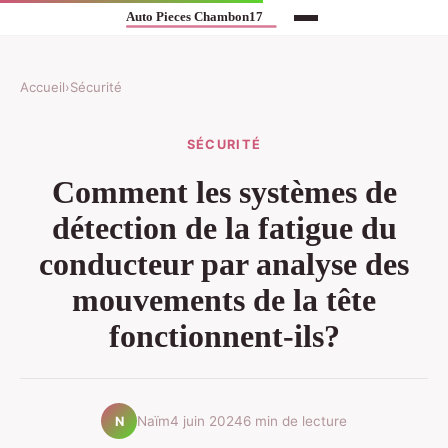
Accueil
›
Sécurité
SÉCURITÉ
Comment les systèmes de
détection de la fatigue du
conducteur par analyse des
mouvements de la tête
fonctionnent-ils?
Naïm
4 juin 2024
6 min de lecture
N