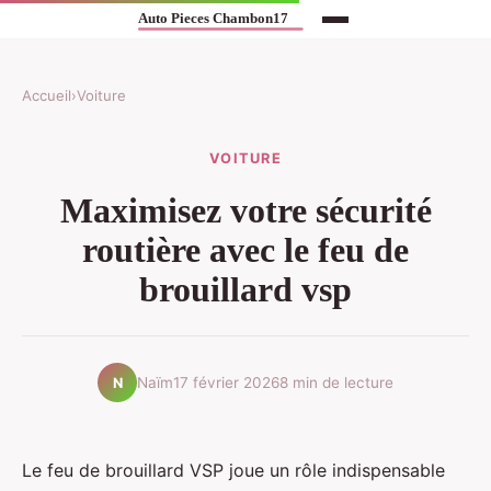
Accueil
›
Voiture
VOITURE
Maximisez votre sécurité
routière avec le feu de
brouillard vsp
Naïm
17 février 2026
8 min de lecture
N
Le feu de brouillard VSP joue un rôle indispensable