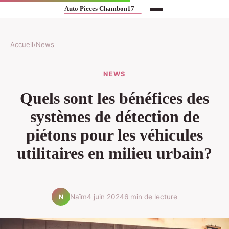
Accueil
›
News
NEWS
Quels sont les bénéfices des
systèmes de détection de
piétons pour les véhicules
utilitaires en milieu urbain?
Naïm
4 juin 2024
6 min de lecture
N