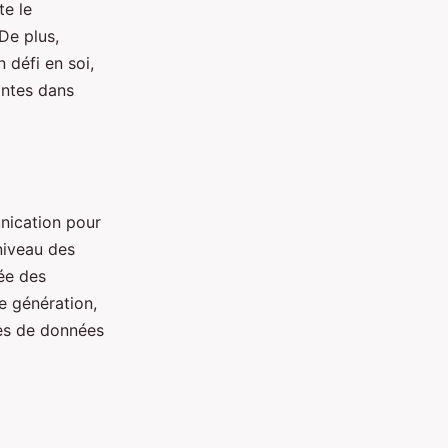
te le
De plus,
 défi en soi,
antes dans
nication pour
niveau des
ée des
e génération,
res de données