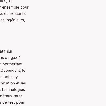
les, les
er ensemble pour
ules existants.
es ingénieurs,
tif sur
ons de gaz à
en permettant
. Cependant, le
rtantes, y
nication et les
s technologies
 métaux rares
s de test pour