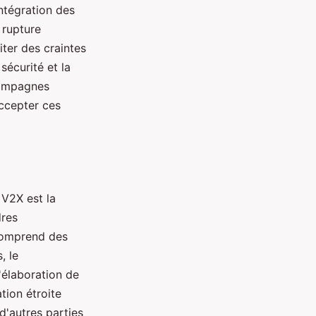
intégration des
 rupture
iter des craintes
sécurité et la
 campagnes
accepter ces
 V2X est la
dres
 comprend des
, le
'élaboration de
tion étroite
d'autres parties