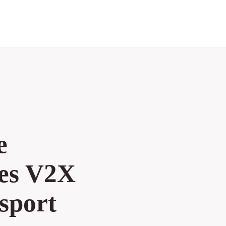
e
ies V2X
nsport