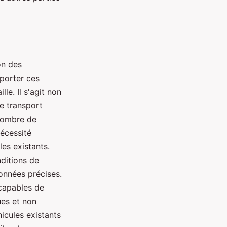
on des
pporter ces
le. Il s'agit non
e transport
 nombre de
nécessité
es existants.
ditions de
données précises.
 capables de
ues et non
icules existants