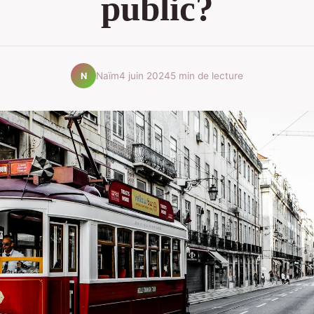
public?
Naïm
4 juin 2024
5 min de lecture
N