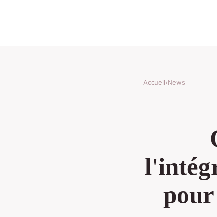
Accueil
›
News
l'inté
pour 