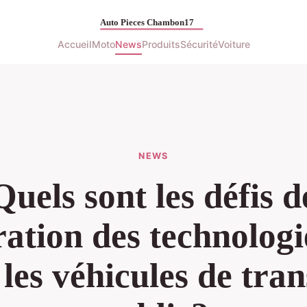
Accueil
Moto
News
Produits
Sécurité
Voiture
NEWS
Quels sont les défis d
gration des technolog
les véhicules de tra